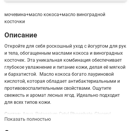
мочевина+масло кокоса+масло виноградной
косточки
Описание
Откройте для себя роскошный уход с йогуртом для рук
и тела, обогащенным маслами кокоса и виноградных
косточек. Эта уникальная комбинация обеспечивает
глубокое увлажнение и питание кожи, делая её мягкой
и бархатистой. Масло кокоса богато лауриновой
кислотой, которая обладает антибактериальными и
противовоспалительными свойствами. Ощутите
свежесть и аромат лесных ягод. Идеально подходит
для всех типов кожи.
Состав:
Aqua, Potassium Cetyl Phosphate, Glyceryl
Показать полностью
Stearate, PEG-100 Stearate, Caprylic/Capric Triglyceride,
Glycerin, Ethylhexyl Stearate, Panthenol, Allantoin, Aloe