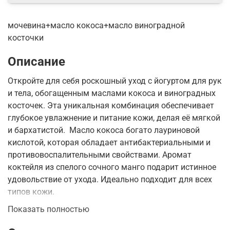
мочевина+масло кокоса+масло виноградной
косточки
Описание
Откройте для себя роскошный уход с йогуртом для рук
и тела, обогащенным маслами кокоса и виноградных
косточек. Эта уникальная комбинация обеспечивает
глубокое увлажнение и питание кожи, делая её мягкой
и бархатистой. Масло кокоса богато лауриновой
кислотой, которая обладает антибактериальными и
противовоспалительными свойствами. Аромат
коктейля из спелого сочного манго подарит истинное
удовольствие от ухода. Идеально подходит для всех
типов кожи.
Показать полностью
Состав:
Aqua, Potassium Cetyl Phosphate, Glyceryl
Stearate, PEG-100 Stearate, Caprylic/Capric Triglyceride,