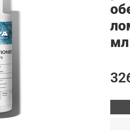
об
ло
мл
32