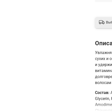
Вы
Опис
Увлажня
сухих и
и удерж
витамин
долговре
волосам 
Состав:
A
Glycerin,
Аmodimet
Chinensis