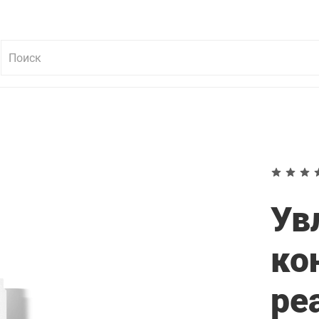
Ув
ко
ре