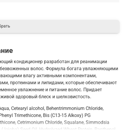
брать
ание
ющий кондиционер разработан для реанимации
 обезвоженных волос. Формула богата увлажняющими
ивающими влагу активными компонентами,
ами, протеинами и липидами, которые обеспечивают
менное увлажнение и питание волос. Придает
живой здоровый блеск и шелковистость.
qua, Cetearyl alcohol, Behentrimmonium Chloride,
 Phenyl Trimethicone, Bis (C13-15 Alkoxy) PG
hicone, Cetrimonium Chloride, Squalane, Simmodsia
 (Jojoba) Seed Oil, Hydrolyzed Wheat Protein, Panthenol,