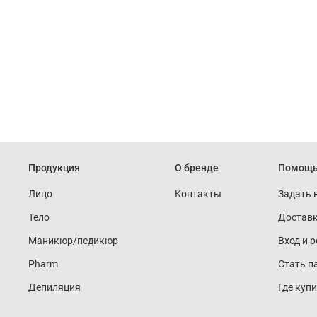
Продукция
О бренде
Помощ
Лицо
Контакты
Задать 
Тело
Доставк
Маникюр/педикюр
Вход и 
Pharm
Стать п
Депиляция
Где куп