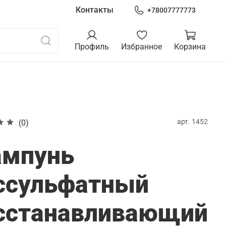
Контакты
+78007777773
Профиль
Избранное
Корзина
арт.
1452
(0)
мпунь
ссульфатный
сстанавливающий