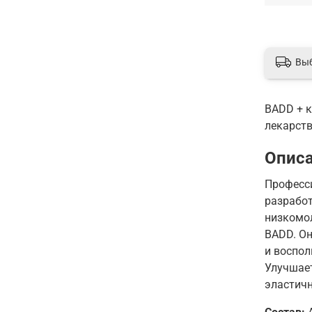
Вы
BADD + к
лекарст
Опис
Професс
разрабо
низкомо
BADD. О
и воспол
Улучшает
эластич