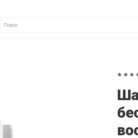
Ша
бе
во