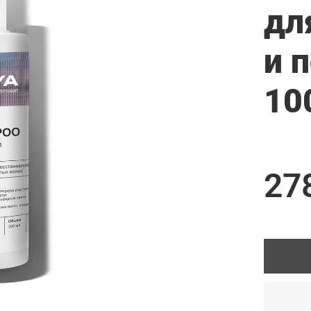
дл
и 
10
27