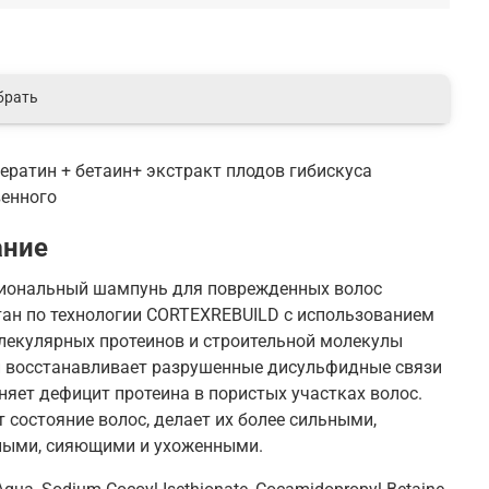
брать
ератин + бетаин+ экстракт плодов гибискуса
венного
ание
иональный шампунь для поврежденных волос
тан по технологии CORTEXREBUILD с использованием
лекулярных протеинов и строительной молекулы
н восстанавливает разрушенные дисульфидные связи
няет дефицит протеина в пористых участках волос.
 состояние волос, делает их более сильными,
ными, сияющими и ухоженными.