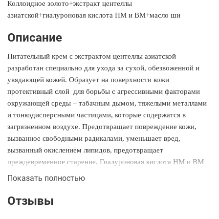
Коллоидное золото+экстракт центеллы
азиатской+гиалуроновая кислота НМ и ВМ+масло ши
Описание
Питательный крем с экстрактом центеллы азиатской
разработан специально для ухода за сухой, обезвоженной и
увядающей кожей. Образует на поверхности кожи
протективный слой
для борьбы с агрессивными факторами
окружающей среды – табачным дымом, тяжелыми металлами
и тонкодисперсными частицами, которые содержатся в
загрязненном воздухе. Предотвращает повреждение кожи,
вызванное свободными радикалами, уменьшает вред,
вызванный окислением липидов, предотвращает
преждевременное старение. Гиалуроновая кислота НМ и ВМ
глубоко проникают в кожу, вызывая активацию фермента
Показать полностью
металлопротеаза и усиливая приток жидкости. Масло Ши
питает кожу ценными витаминами A, D, E, придает упругость
Отзывы
и тонизирует. Комплекс олеиновой, стеариновой и