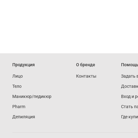
Продукция
О бренде
Помощ
Лицо
Контакты
Задать 
Тело
Доставк
Маникюр/педикюр
Вход и 
Pharm
Стать п
Депиляция
Где куп