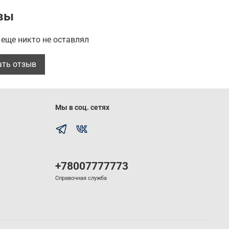
yl Diglycol Dimaleate, Butyrospermum Parkii (Shea)
вы
llantoin, Polyquaternium-37, Lactic Acid, Fragrance,
oroisothiazolinone, Methylisothiazolinone
еще никто не оставлял
ние:
нанесите бальзам на чистые влажные волосы,
ать отзыв
лите по всей длине, избегая корней. Оставьте на 2-3
смойте теплой водой.
 хранения:
в сухом темном месте при t +5-+25C.
Мы в соц. сетях
ности:
36 месяцев с даты производства,6 месяцев
крытия.
+78007777773
Справочная служба