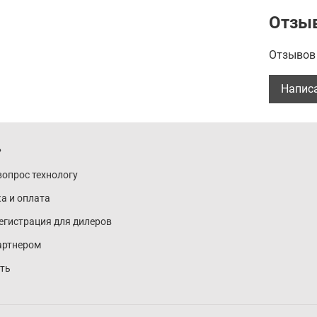
aminoprop
Отзы
Butter, A
Methylchl
Отзывов 
Примене
Напис
распреде
минуты, 
Условия
ь
Срок год
вопрос технологу
после вс
а и оплата
регистрация для дилеров
артнером
ить