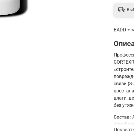
Вы
BADD + м
Опис
Професс
CORTEXR
«строите
поврежд
связи (S
восстана
влаги, д
без утяж
Состав:
Amodimet
Показат
Trideceth