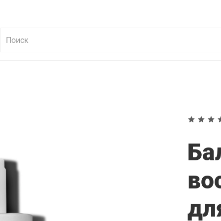
Ба
во
дл