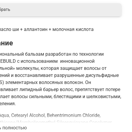
брать
асло ши + аллантоин + молочная кислота
ание
иональный бальзам разработан по технологии
EBUILD с использованием инновационной
льной» молекулы, которая защищает волосы от
ений и восстанавливает разрушенные дисульфидные
-S) элементарных волосяных волокон. Он
вливает липидный барьер волос, препятствует потере
елает волосы сильными, блестящими и шелковистыми,
еления.
Aqua, Cetearyl Alcohol, Behentrimonium Chloride,
hicone/Morpholinomethyl Silsesquioxane Copolymer,
ь полностью
-5, Glycerin, Dimethicone, Cetrimonium Chloride, Bis-